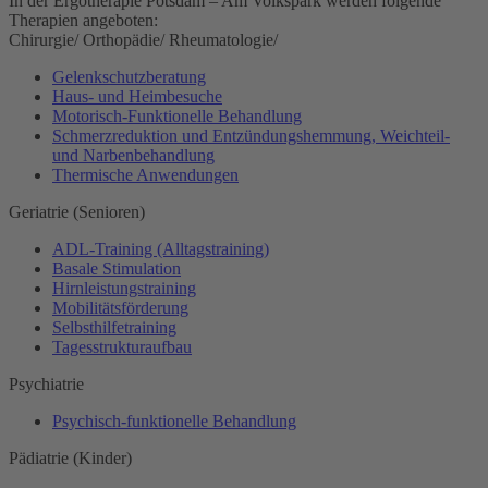
In der Ergotherapie Potsdam – Am Volkspark werden folgende
Therapien angeboten:
Chirurgie/ Orthopädie/ Rheumatologie/
Gelenkschutzberatung
Haus- und Heimbesuche
Motorisch-Funktionelle Behandlung
Schmerzreduktion und Entzündungshemmung, Weichteil-
und Narbenbehandlung
Thermische Anwendungen
Geriatrie (Senioren)
ADL-Training (Alltagstraining)
Basale Stimulation
Hirnleistungstraining
Mobilitätsförderung
Selbsthilfetraining
Tagesstrukturaufbau
Psychiatrie
Psychisch-funktionelle Behandlung
Pädiatrie (Kinder)