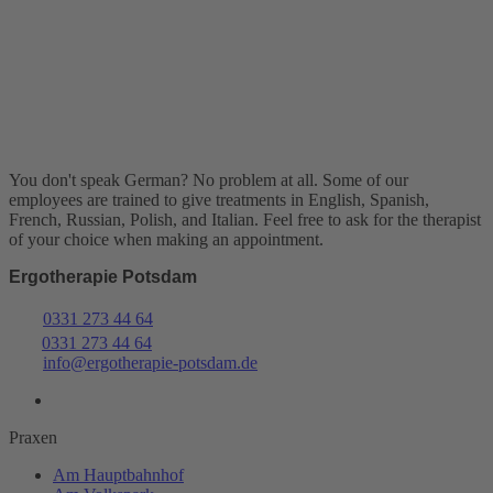
You don't speak German? No problem at all.
Some of our
employees are trained to give treatments in English, Spanish,
French, Russian, Polish, and Italian. Feel free to ask for the therapist
of your choice when making an appointment.
Ergotherapie Potsdam
0331 273 44 64
0331 273 44 64
info@ergotherapie-potsdam.de
Praxen
Am Hauptbahnhof