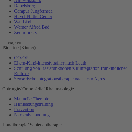
Am Volkspark
Babelsberg
Campus Jungfernsee
Havel-Nuthe-Center
Waldstadt
Werner Alfred Bad
Zentrum Ost
Therapien
Pädiatrie (Kinder)
CO-OP
Eltern-Kind-Intensivtrainer nach Lauth
Schulung von Basisfunktionen zur Integration frühkindlicher
Reflexe
Sensorische lntegrationstherapie nach Jean Ayres
Chirurgie/ Orthopädie/ Rheumatologie
Manuelle Therapie
Hirnleistungstraining
Prävention
Narbenbehandlung
Handtherapie/ Schienentherapie